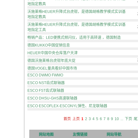
地指定教具
沃施莱格HEUER升降式台虎钳，是德国胡格教学模式实训基
地指定教具
沃施莱格HEUER升降式台虎钳，是德国胡格教学模式实训基
地指定工具
畅销产品：LED便携式频闪仪，适用于高转速 ，德国制造
德国KUKKO中国促销信息
HEUER中国中央仓库落户天津
德国沃施莱格台虎钳年底大促
德国VOGEL量具看好中国市场
ESCO DWMO FWMO
ESCO NST齿式联轴器
ESCO FST齿式联轴器
ESCO DHSU-GHS高速联轴器
ESCO ESCOFLEX-ESCONYL弹性、尼龙联轴器
首页
上页
1
2
3
4
5
6
7
8
9
10
...
下页
尾
网站地图
友情链接
网站导航