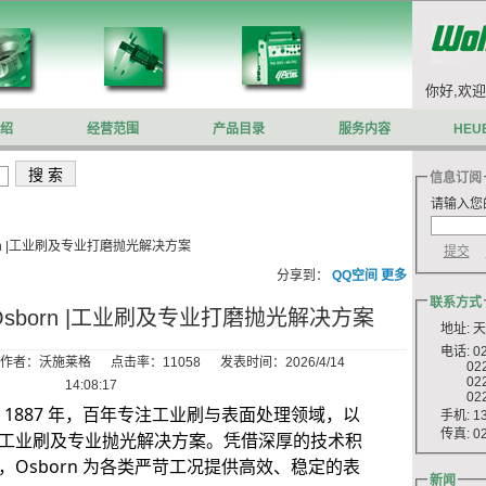
你好,欢迎
绍
经营范围
产品目录
服务内容
HEU
信息订阅
请输入您
orn |工业刷及专业打磨抛光解决方案
分享到：
QQ空间
更多
联系方式
Osborn |工业刷及专业打磨抛光解决方案
地址: 
电话: 022
：沃施莱格 点击率：11058 发表时间：2026/4/14
022 8
022 8
14:08:17
022 8
创于 1887 年，百年专注工业刷与表面处理领域，以
手机: 13
传真: 022
工业刷及专业抛光解决方案。凭借深厚的技术积
Osborn 为各类严苛工况提供高效、稳定的表
新闻