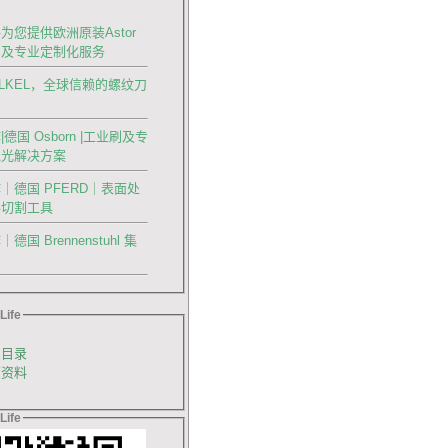
为您提供欧洲原装Astor
刀及专业定制化服务
OLKEL，全球信赖的螺纹刀
德国 Osborn |工业刷及专
抛光解决方案
｜德国 PFERD｜表面处
料切割工具
国 Brennenstuhl 集
Life
品目录
销资料
Life