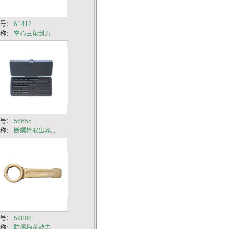
货号：
61412
名称：
空心三角刮刀
货号：
56655
名称：
断螺栓取出器...
货号：
59808
名称：
防爆梅花敲击...