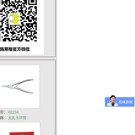
货号：
60234
名称：
无孔卡环钳