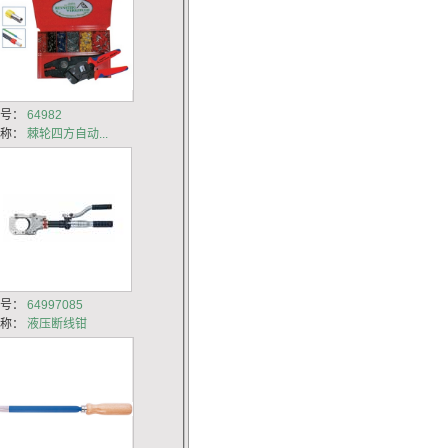
货号：
64982
名称：
棘轮四方自动...
货号：
64997085
名称：
液压断线钳