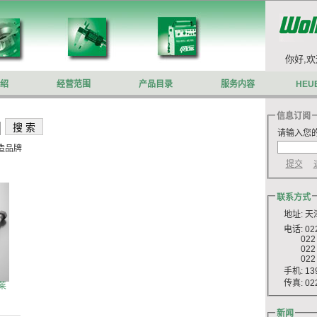
你好,欢迎来到沃施莱格网站.
你好,欢
绍
经营范围
产品目录
服务内容
HEU
信息订阅
请输入您的
造品牌
联系方式
地址: 天
电话: 022
022 83
022 83
022 83
手机: 139
传真: 022
莱
新闻