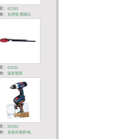
号：
62160
称：
台虎钳 德国台...
号：
63231
称：
链条管钳
号：
80292
称：
充电式电转/电...