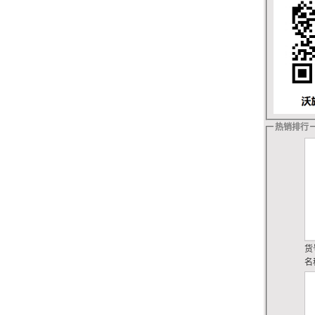
热销排行
货
名