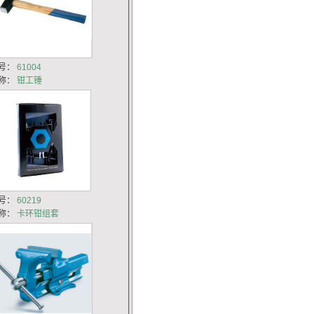
号：
61004
称：
钳工锤
号：
60219
称：
卡环钳组套