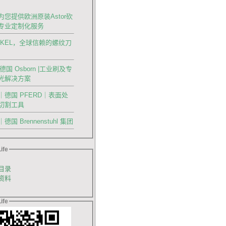
您提供欧洲原装Astor砍
专业定制化服务
LKEL，全球信赖的螺纹刀
德国 Osborn |工业刷及专
光解决方案
德国 PFERD｜表面处
切割工具
国 Brennenstuhl 集团
ife
目录
资料
ife