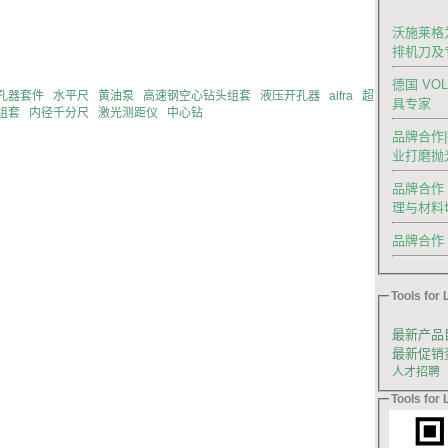
沃施莱格为
排机刀及
德国 VO
孔器套件
水平尺
黄油泵
高速钢空心钻头组套
液压开孔器
alfra
超
具专家
组套
内径千分尺
激光测距仪
中心钻
品牌合作|
业打磨抛
品牌合作｜
理与材料
品牌合作｜德
Tools for L
最新产品
最新促销
人才招聘
Tools for L