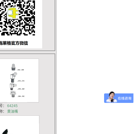
号：
64245
称：
黄油嘴