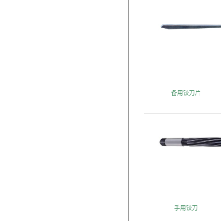
备用铰刀片
手用铰刀