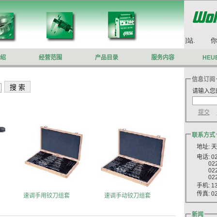
你好,欢迎来到沃施莱格网站.
你好
绍
经营范围
产品目录
服务内容
HEU
信息订阅
请输入您
联系方式
地址: 
电话: 022
022 8
022 8
022 8
手机: 13
传真: 022
速调手用铰刀组套
速调手动铰刀组套
新闻