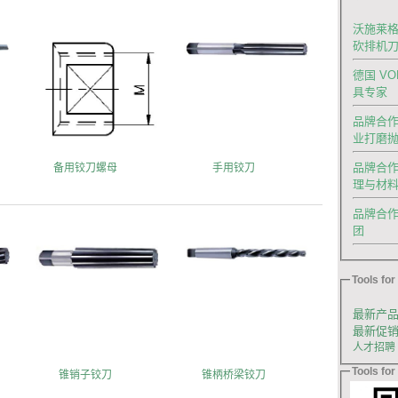
沃施莱格
砍排机
德国 V
具专家
品牌合作|
业打磨
品牌合作
备用铰刀螺母
手用铰刀
理与材
品牌合作｜德
团
Tools for 
最新产
最新促
人才招聘
Tools for 
锥销子铰刀
锥柄桥梁铰刀