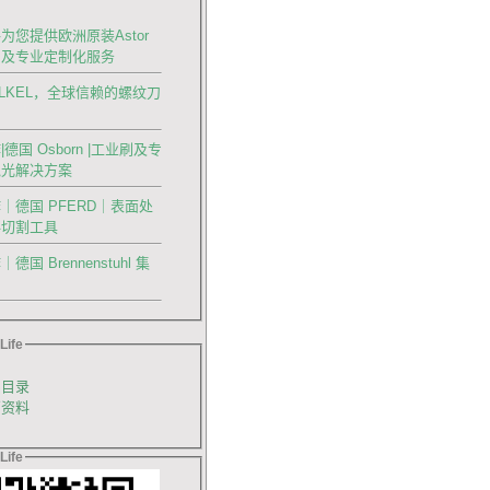
为您提供欧洲原装Astor
刀及专业定制化服务
OLKEL，全球信赖的螺纹刀
德国 Osborn |工业刷及专
抛光解决方案
｜德国 PFERD｜表面处
料切割工具
国 Brennenstuhl 集
Life
品目录
销资料
Life