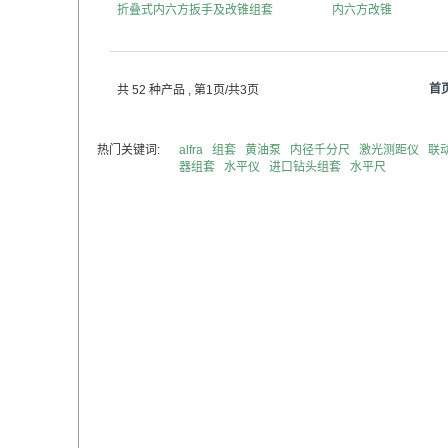
折叠式内六方扳手及改锥组套
内六方改锥
首
共 52 种产品
, 第1页/共3页
热门关键词:
alfra
组套
黄油泵
内径千分尺
激光测距仪
联
器组套
水平仪
进口钻头组套
水平尺