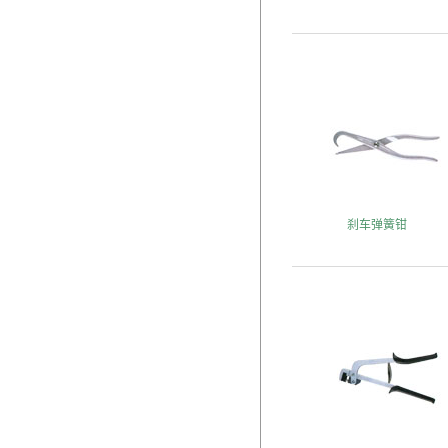
刹车弹簧钳