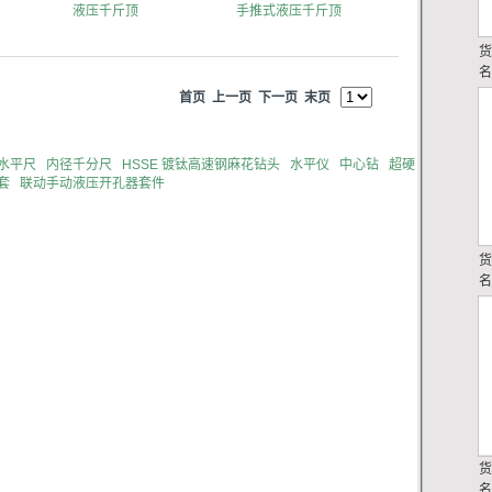
液压千斤顶
手推式液压千斤顶
首页
上一页
下一页
末页
水平尺
内径千分尺
HSSE 镀钛高速钢麻花钻头
水平仪
中心钻
超硬
套
联动手动液压开孔器套件