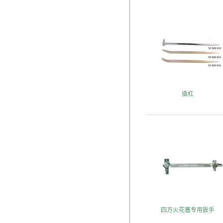
撬杠
四方火花塞专用扳手