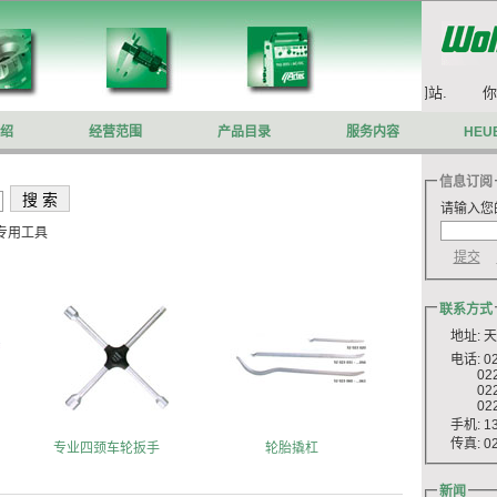
你好,欢迎来到沃施莱格网站.
你好
绍
经营范围
产品目录
服务内容
HEU
信息订阅
请输入您
专用工具
联系方式
地址: 
电话: 022
022 8
022 8
022 8
手机: 13
传真: 022
专业四颈车轮扳手
轮胎撬杠
新闻