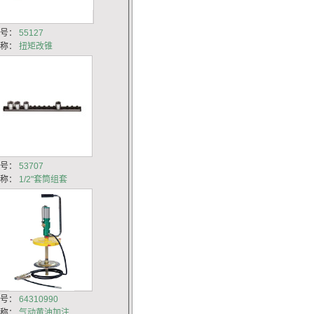
货号：
55127
名称：
扭矩改锥
货号：
53707
名称：
1/2"套筒组套
货号：
64310990
名称：
气动黄油加注...