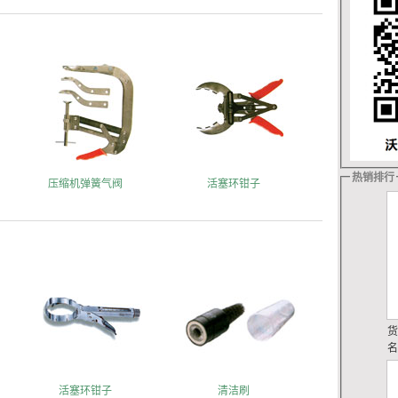
热销排行
压缩机弹簧气阀
活塞环钳子
活塞环钳子
清洁刷