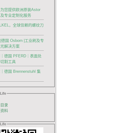
为您提供欧洲原装Astor
刀及专业定制化服务
OLKEL，全球信赖的螺纹刀
德国 Osborn |工业刷及专
抛光解决方案
｜德国 PFERD｜表面处
料切割工具
国 Brennenstuhl 集
Life
品目录
销资料
Life