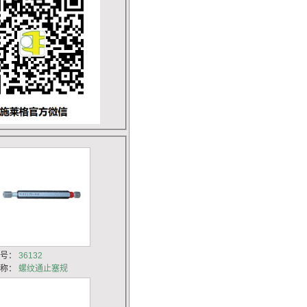
货号：
36132
名称：
螺纹通止塞规