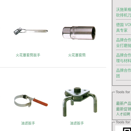
沃施莱格
砍排机
德国 V
具专家
品牌合作|
业打磨
品牌合作
火花塞套筒扳手
火花塞套筒
理与材
品牌合作｜德
团
Tools for 
最新产
最新促
人才招聘
Tools for 
油滤扳手
油滤扳手