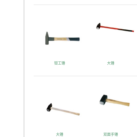
钳工锤
大锤
大锤
双面手锤