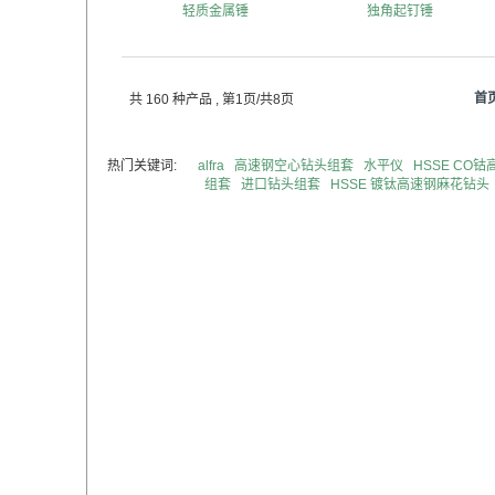
轻质金属锤
独角起钉锤
首
共 160 种产品
, 第1页/共8页
热门关键词:
alfra
高速钢空心钻头组套
水平仪
HSSE CO
组套
进口钻头组套
HSSE 镀钛高速钢麻花钻头