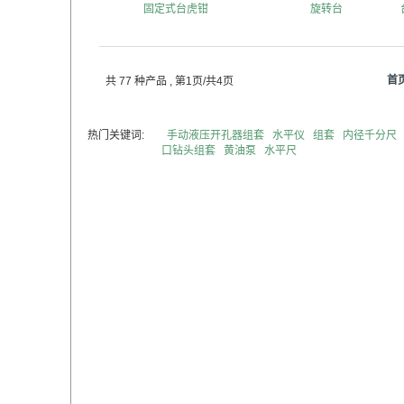
固定式台虎钳
旋转台
首
共 77 种产品
, 第1页/共4页
热门关键词:
手动液压开孔器组套
水平仪
组套
内径千分尺
口钻头组套
黄油泵
水平尺