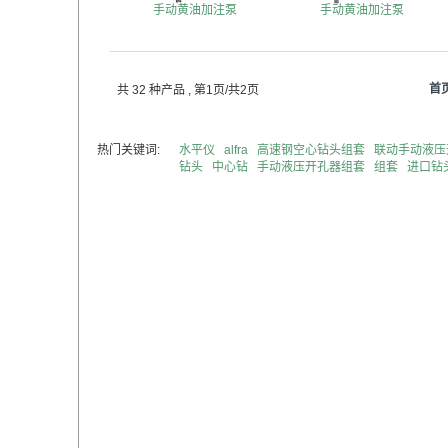
手动黄油加注泵
手动黄油加注泵
首
共 32 种产品
, 第1页/共2页
热门关键词:
水平仪
alfra
高速钢空心钻头组套
联动手动液压
钻头
中心钻
手动液压开孔器组套
组套
进口钻