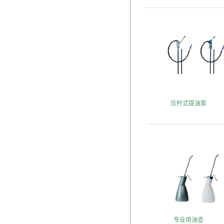
压杆式提油泵
专业用油壶