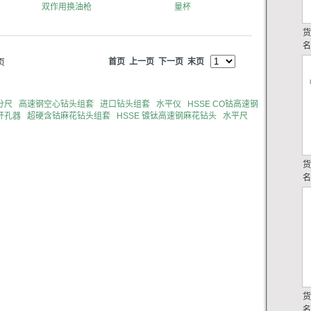
双作用换油枪
量杯
首页
上一页
下一页
末页
页
分尺
高速钢空心钻头组套
进口钻头组套
水平仪
HSSE CO钴高速钢
开孔器
超硬含钴麻花钻头组套
HSSE 镀钛高速钢麻花钻头
水平尺