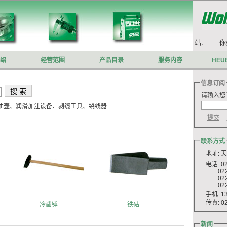
你好,欢迎来到沃施莱格网站.
你好
绍
经营范围
产品目录
服务内容
HEU
信息订阅
请输入您
油壶、润滑加注设备、剥缆工具、绕线器
联系方式
地址: 
电话: 022
022 8
022 8
022 8
手机: 13
传真: 022
冷凿锤
铁砧
新闻