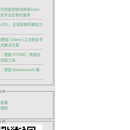
为您提供欧洲原装Astor
刀及专业定制化服务
OLKEL，全球信赖的螺纹刀
德国 Osborn |工业刷及专
抛光解决方案
｜德国 PFERD｜表面处
料切割工具
国 Brennenstuhl 集
Life
品目录
销资料
Life