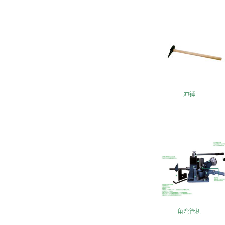
冲锤
角弯管机