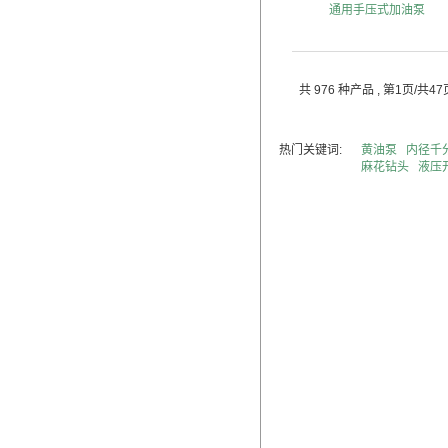
通用手压式加油泵
共 976 种产品
, 第1页/共47
热门关键词:
黄油泵
内径千
麻花钻头
液压