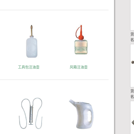
工具包注油壶
风箱注油壶