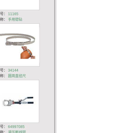
货号：
11165
名称：
手用锪钻
货号：
34144
名称：
圆周直径尺
货号：
64997085
名称：
液压断线钳