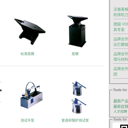
沃施莱格
砍排机
德国 V
具专家
品牌合作|
业打磨
品牌合作
标准底模
底模
理与材
品牌合作｜德
团
Tools for 
最新产
最新促
人才招聘
Tools for 
测试手泵
管道和锅炉测试泵