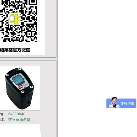
货号：
64310840
名称：
数显黄油流量...