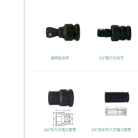
旋转延长杆
1/2"强力万向节
3/4"外六方强力套筒
3/4"加长外六方强力套筒