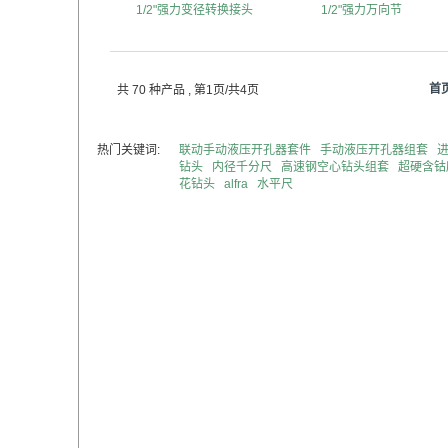
1/2"强力变径转换接头
1/2"强力万向节
首
共 70 种产品
, 第1页/共4页
热门关键词:
联动手动液压开孔器套件
手动液压开孔器组套
钻头
内径千分尺
高速钢空心钻头组套
超硬含钴
花钻头
alfra
水平尺