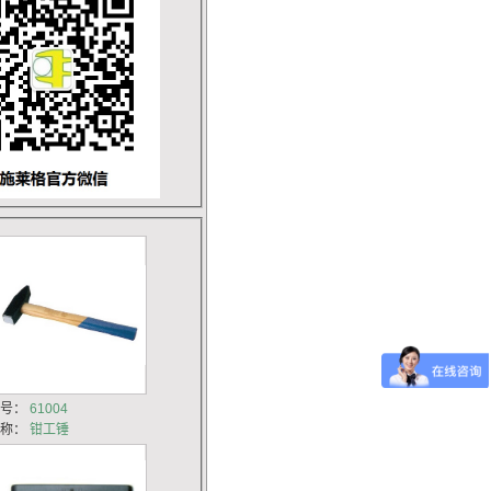
货号：
61004
名称：
钳工锤