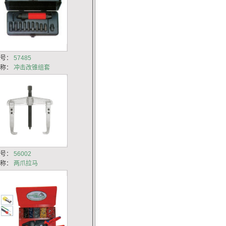
货号：
57485
名称：
冲击改锥组套
货号：
56002
名称：
两爪拉马