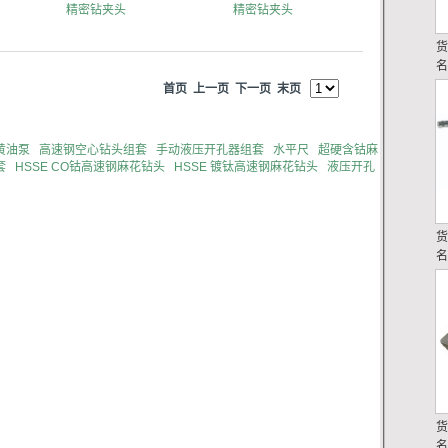
精密钻夹头
精密钻夹头
首页
上一页
下一页
末页
黄油泵
高速钢空心钻头组套
手动液压开孔器组套
水平尺
超硬含钴麻
套
HSSE CO钴高速钢麻花钻头
HSSE 镀钛高速钢麻花钻头
液压开孔