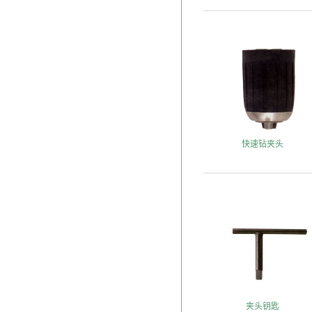
快速钻夹头
夹头钥匙