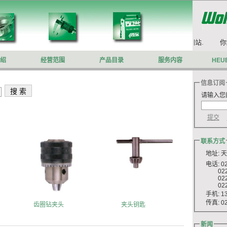
你好,欢迎来到沃施莱格网站.
你好
绍
经营范围
产品目录
服务内容
HEU
信息订阅
请输入您
联系方式
地址: 
电话: 022
022 8
022 8
022 8
手机: 13
传真: 022
齿圈钻夹头
夹头钥匙
新闻