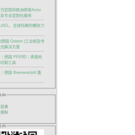
为您提供欧洲原装Astor
刀及专业定制化服务
OLKEL，全球信赖的螺纹刀
德国 Osborn |工业刷及专
抛光解决方案
｜德国 PFERD｜表面处
料切割工具
国 Brennenstuhl 集
Life
品目录
销资料
Life