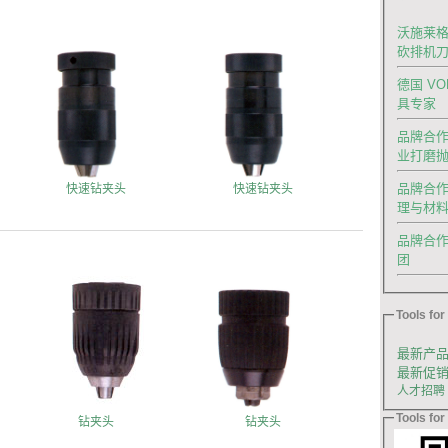
沃施莱格
砍排机
德国 V
具专家
品牌合作|
业打磨
品牌合作
快速钻夹头
快速钻夹头
理与材
品牌合作｜德
团
Tools for 
最新产
最新促
人才招聘
Tools for 
钻夹头
钻夹头