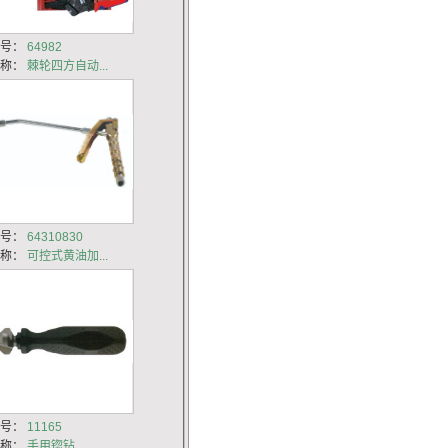
货号：
64982
名称：
棘轮四方自动...
货号：
64310830
名称：
可控式黄油加...
货号：
11165
名称：
手用锪钻