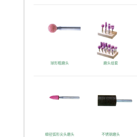
球形粗磨头
磨头组套
细径弧形尖头磨头
不锈钢磨头