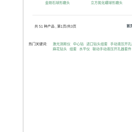
金刚石球形磨头
立方氮化硼球形磨头
首
共 51 种产品
, 第1页/共3页
热门关键词:
激光测距仪
中心钻
进口钻头组套
手动液压开孔
麻花钻头
组套
水平仪
联动手动液压开孔器套