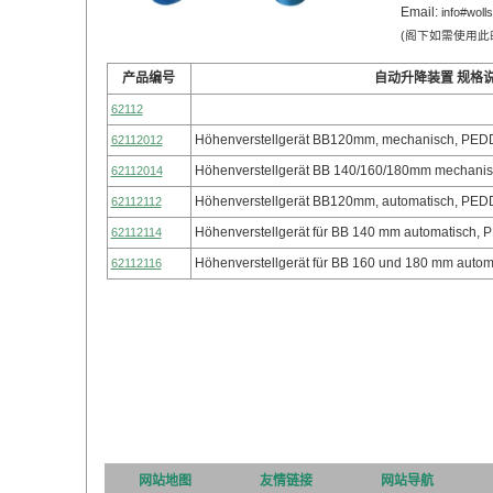
Email:
info#woll
(阁下如需使用此邮
产品编号
自动升降装置 规格
62112
Höhenverstellgerät BB120mm, mechanisch, P
62112012
Höhenverstellgerät BB 140/160/180mm mechan
62112014
Höhenverstellgerät BB120mm, automatisch, P
62112112
Höhenverstellgerät für BB 140 mm automatisch
62112114
Höhenverstellgerät für BB 160 und 180 mm aut
62112116
网站地图
友情链接
网站导航